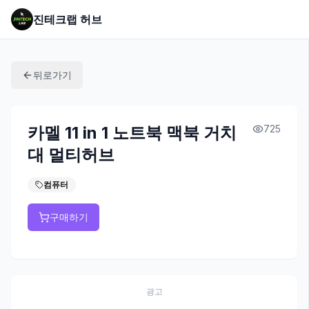
진테크랩 허브
뒤로가기
카멜 11 in 1 노트북 맥북 거치
725
대 멀티허브
컴퓨터
구매하기
광고