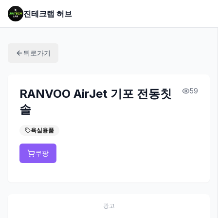
진테크랩 허브
뒤로가기
RANVOO AirJet 기포 전동칫
59
솔
욕실용품
쿠팡
광고