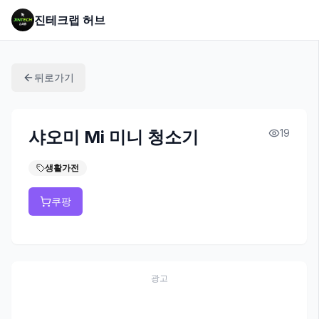
진테크랩 허브
뒤로가기
샤오미 Mi 미니 청소기
19
생활가전
쿠팡
광고