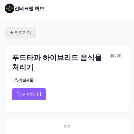
진테크랩 허브
뒤로가기
푸드타파 하이브리드 음식물
228
처리기
가전제품
구매하기 1
광고