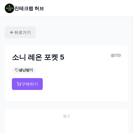
진테크랩 허브
뒤로가기
소니 레온 포켓 5
119
냉난방기
구매하기
광고